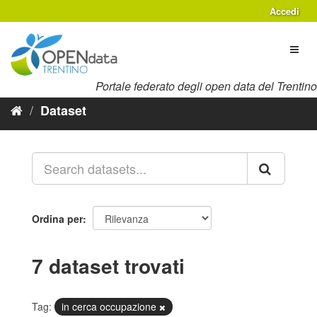
Salta
Accedi
al
contenuto
Toggl
naviga
Portale federato degli open data del Trentino
Dataset
Ordina per
7 dataset trovati
Tag:
in cerca occupazione