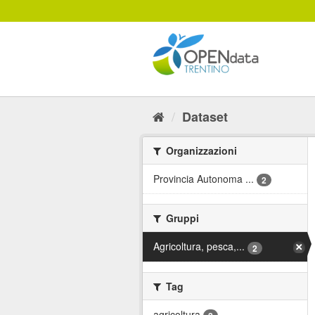
Salta
al
contenuto
Dataset
Organizzazioni
Provincia Autonoma ...
2
Gruppi
Agricoltura, pesca,...
2
Tag
agricoltura