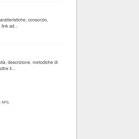
aratteristiche, consorzio,
 link ad...
sità, descrizione, metodiche di
re il...
 API
).