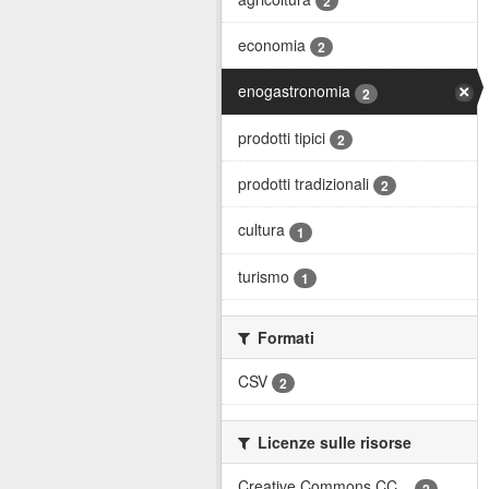
2
economia
2
enogastronomia
2
prodotti tipici
2
prodotti tradizionali
2
cultura
1
turismo
1
Formati
CSV
2
Licenze sulle risorse
Creative Commons CC...
2