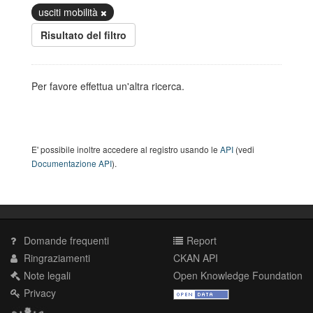
usciti mobilità
Risultato del filtro
Per favore effettua un'altra ricerca.
E' possibile inoltre accedere al registro usando le
API
(vedi
Documentazione API
).
Domande frequenti
Report
Ringraziamenti
CKAN API
Note legali
Open Knowledge Foundation
Privacy