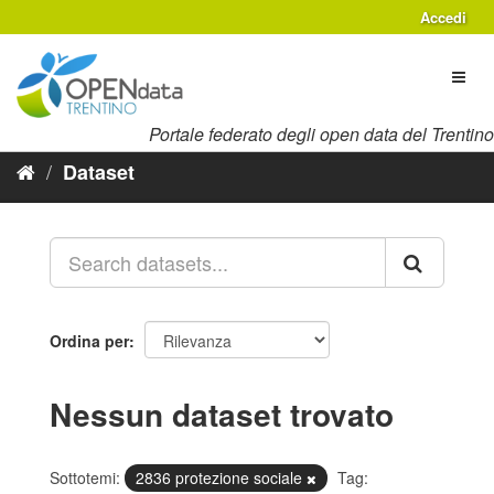
Salta
Accedi
al
contenuto
Toggl
naviga
Portale federato degli open data del Trentino
Dataset
Ordina per
Nessun dataset trovato
Sottotemi:
2836 protezione sociale
Tag: