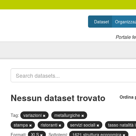
Dataset
Organizzaz
Portale f
Nessun dataset trovato
Ordina 
Tag:
variazioni
metallurgiche
stampa
ristoranti
servizi sociali
tasso natalità
Formati:
XLS
Sottotemi:
1621 struttura economica