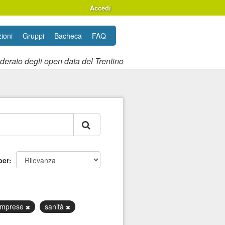
Accedi
ioni
Gruppi
Bacheca
FAQ
ederato degli open data del Trentino
per
 imprese
sanità