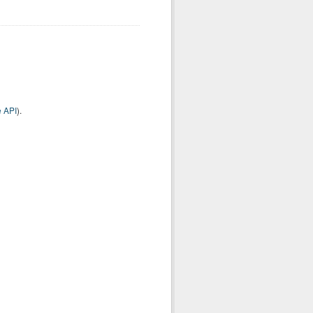
 API
).