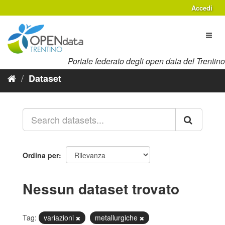
Salta
Accedi
al
contenuto
Toggl
naviga
Portale federato degli open data del Trentino
Dataset
Ordina per
Nessun dataset trovato
Tag:
variazioni
metallurgiche