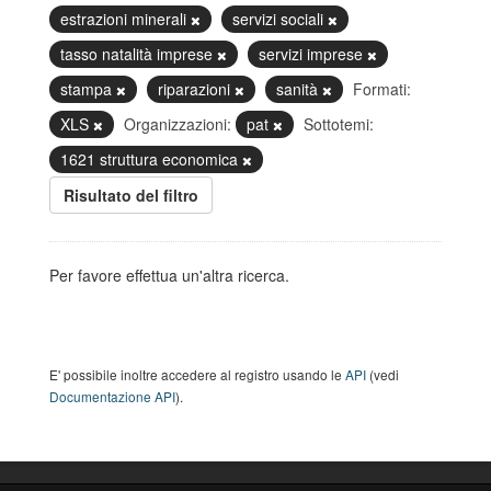
estrazioni minerali
servizi sociali
tasso natalità imprese
servizi imprese
stampa
riparazioni
sanità
Formati:
XLS
Organizzazioni:
pat
Sottotemi:
1621 struttura economica
Risultato del filtro
Per favore effettua un'altra ricerca.
E' possibile inoltre accedere al registro usando le
API
(vedi
Documentazione API
).