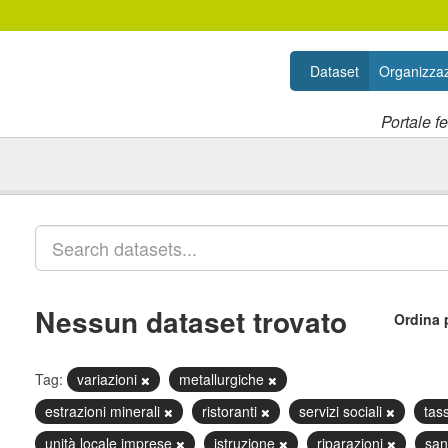
Dataset
Organizzaz
Portale f
Nessun dataset trovato
Ordina 
Tag:
variazioni
metallurgiche
estrazioni minerali
ristoranti
servizi sociali
tas
unità locale imprese
istruzione
riparazioni
san