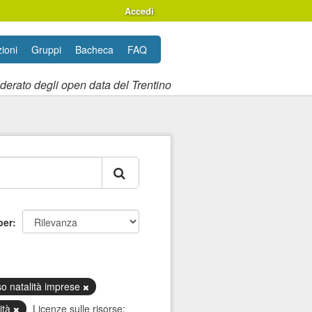
Accedi
ioni
Gruppi
Bacheca
FAQ
ederato degli open data del Trentino
per
so natalità imprese
ità
Licenze sulle risorse: