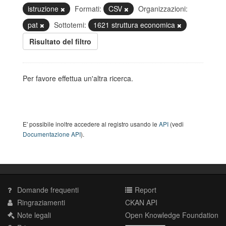
istruzione
Formati:
CSV
Organizzazioni:
pat
Sottotemi:
1621 struttura economica
Risultato del filtro
Per favore effettua un'altra ricerca.
E' possibile inoltre accedere al registro usando le
API
(vedi
Documentazione API
).
Domande frequenti
Report
Ringraziamenti
CKAN API
Note legali
Open Knowledge Foundation