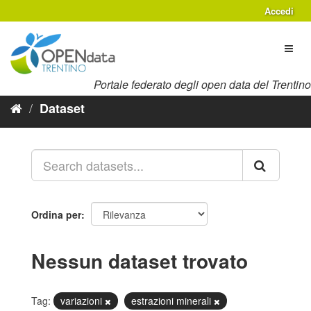
Salta
Accedi
al
contenuto
Toggl
naviga
Portale federato degli open data del Trentino
Dataset
Ordina per
Nessun dataset trovato
Tag:
variazioni
estrazioni minerali