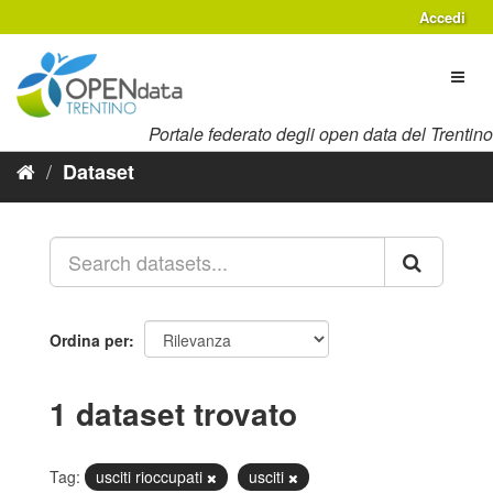
Salta
Accedi
al
contenuto
Toggl
naviga
Portale federato degli open data del Trentino
Dataset
Ordina per
1 dataset trovato
Tag:
usciti rioccupati
usciti