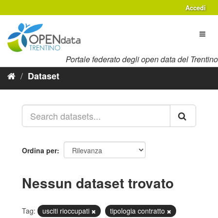
Salta
Accedi
al
contenuto
Toggl
naviga
Portale federato degli open data del Trentino
Dataset
Ordina per
Nessun dataset trovato
Tag:
usciti rioccupati
tipologia contratto