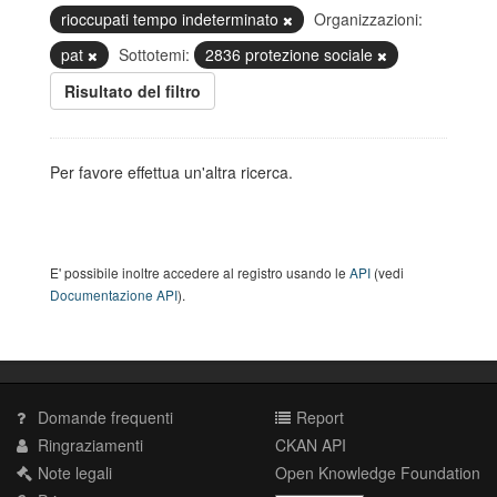
rioccupati tempo indeterminato
Organizzazioni:
pat
Sottotemi:
2836 protezione sociale
Risultato del filtro
Per favore effettua un'altra ricerca.
E' possibile inoltre accedere al registro usando le
API
(vedi
Documentazione API
).
Domande frequenti
Report
Ringraziamenti
CKAN API
Note legali
Open Knowledge Foundation