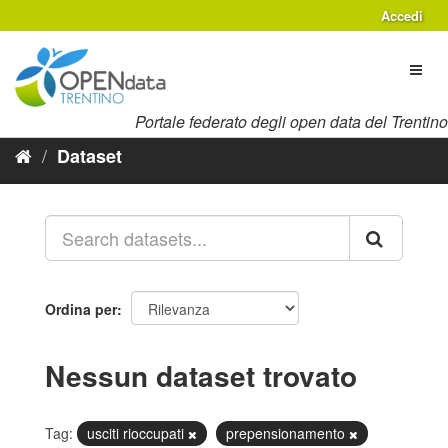
Salta
Accedi
al
contenuto
Toggl
naviga
Portale federato degli open data del Trentino
Dataset
Ordina per
Nessun dataset trovato
Tag:
usciti rioccupati
prepensionamento