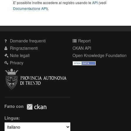
E' possibile inoltre accedere al registro usando le
API
(vedi
Documentazione API
).
Domande frequenti
Report
Ringraziamenti
CKAN API
Note legali
Open Knowledge Foundation
Privacy
Fatto con
Lingua