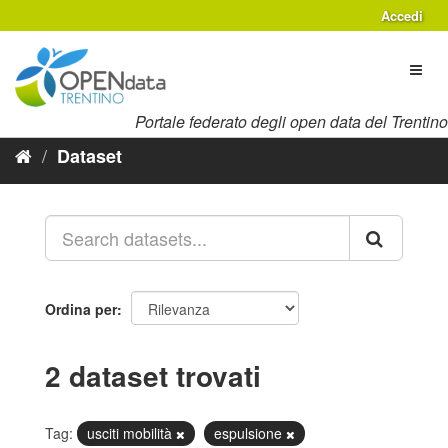
Salta
Accedi
al
contenuto
Toggl
naviga
Portale federato degli open data del Trentino
Dataset
Ordina per
2 dataset trovati
Tag:
usciti mobilità
espulsione