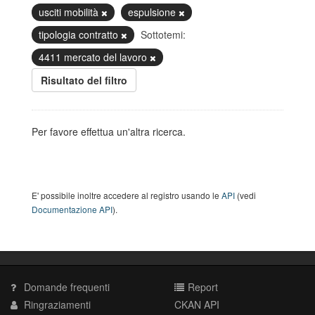
usciti mobilità
espulsione
tipologia contratto
Sottotemi:
4411 mercato del lavoro
Risultato del filtro
Per favore effettua un'altra ricerca.
E' possibile inoltre accedere al registro usando le
API
(vedi
Documentazione API
).
Domande frequenti
Report
Ringraziamenti
CKAN API