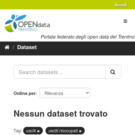
Salta
Accedi
al
contenuto
Toggl
naviga
Portale federato degli open data del Trentino
Dataset
Ordina per
Nessun dataset trovato
Tag:
usciti
usciti rioccupati