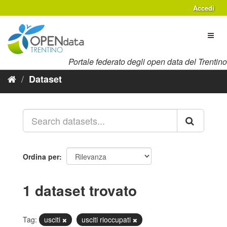
Salta
Accedi
al
contenuto
Toggl
naviga
Portale federato degli open data del Trentino
Dataset
Ordina per
1 dataset trovato
Tag:
usciti
usciti rioccupati