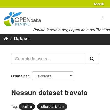
Salta
Accedi
al
contenuto
Toggl
naviga
Portale federato degli open data del Trentino
Dataset
Ordina per
Nessun dataset trovato
Tag:
usciti
settore attività