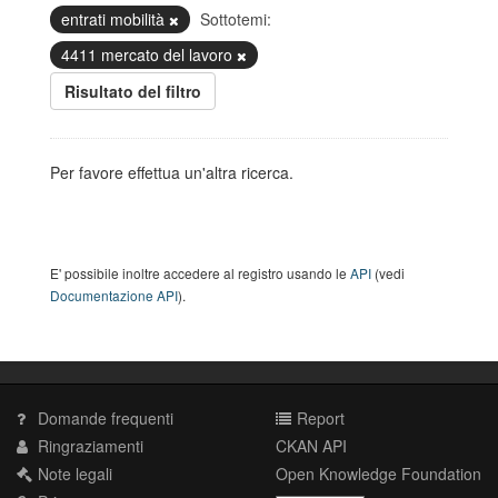
entrati mobilità
Sottotemi:
4411 mercato del lavoro
Risultato del filtro
Per favore effettua un'altra ricerca.
E' possibile inoltre accedere al registro usando le
API
(vedi
Documentazione API
).
Domande frequenti
Report
Ringraziamenti
CKAN API
Note legali
Open Knowledge Foundation