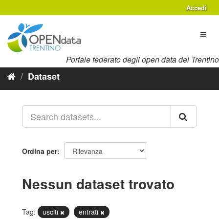
Salta
Accedi
al
contenuto
Toggl
naviga
Portale federato degli open data del Trentino
Dataset
Ordina per
Nessun dataset trovato
Tag:
usciti
entrati