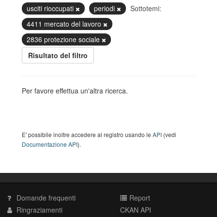
usciti rioccupati
periodi
Sottotemi:
4411 mercato del lavoro
2836 protezione sociale
Risultato del filtro
Per favore effettua un'altra ricerca.
E' possibile inoltre accedere al registro usando le
API
(vedi
Documentazione API
).
Domande frequenti
Report
Ringraziamenti
CKAN API