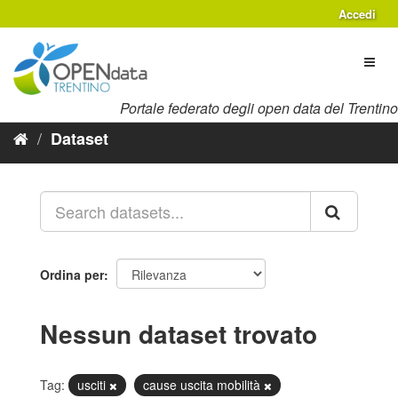
Salta
Accedi
al
contenuto
Toggl
naviga
Portale federato degli open data del Trentino
Dataset
Ordina per
Nessun dataset trovato
Tag:
usciti
cause uscita mobilità