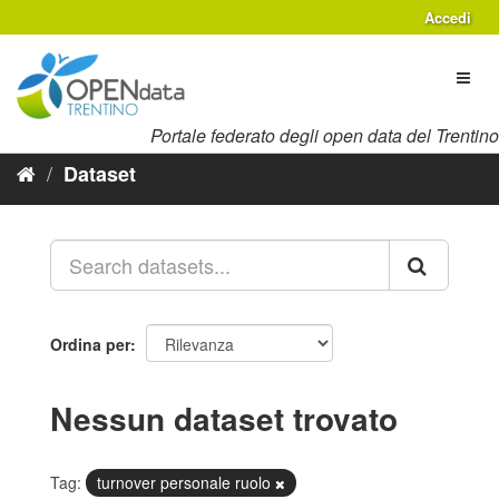
Salta
Accedi
al
contenuto
Toggl
naviga
Portale federato degli open data del Trentino
Dataset
Ordina per
Nessun dataset trovato
Tag:
turnover personale ruolo