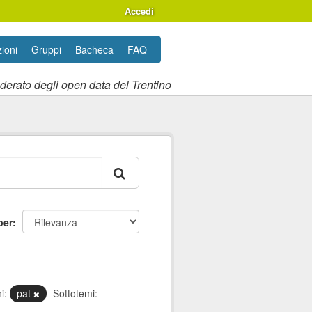
Accedi
ioni
Gruppi
Bacheca
FAQ
ederato degli open data del Trentino
per
i:
pat
Sottotemi: