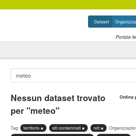
Dataset
Organizzaz
Portale f
Nessun dataset trovato
Ordina 
per "meteo"
Tag:
territorio
siti contaminati
reti
Organizzazion