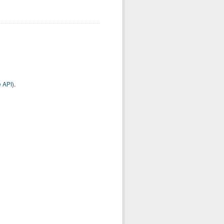
 API
).