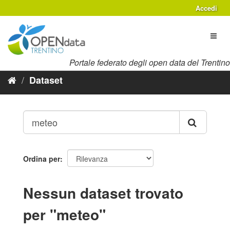
Salta
Accedi
al
contenuto
Toggl
naviga
Portale federato degli open data del Trentino
Dataset
Ordina per
Nessun dataset trovato
per "meteo"