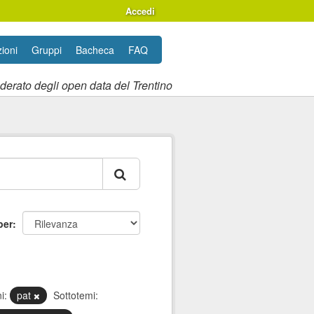
Accedi
ioni
Gruppi
Bacheca
FAQ
ederato degli open data del Trentino
per
i:
pat
Sottotemi: