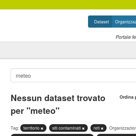
Dataset
Organizzaz
Portale f
Nessun dataset trovato
Ordina 
per "meteo"
Tag:
territorio
siti contaminati
reti
Organizzazion