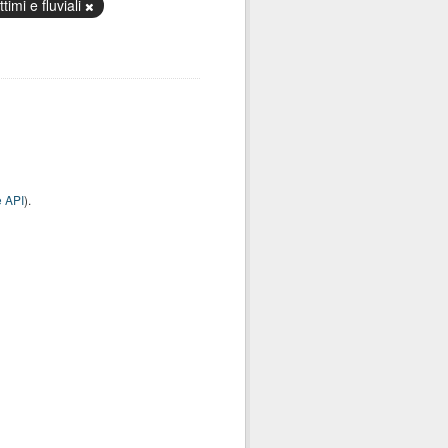
timi e fluviali
 API
).