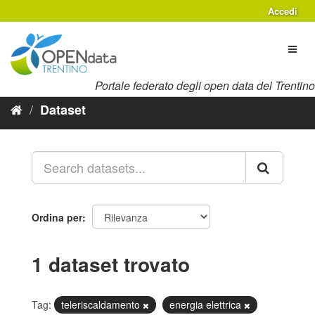
Salta
Accedi
al
contenuto
Toggl
naviga
Portale federato degli open data del Trentino
Dataset
Ordina per
1 dataset trovato
Tag:
teleriscaldamento
energia elettrica