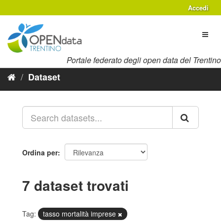
Salta
Accedi
al
contenuto
Toggl
naviga
Portale federato degli open data del Trentino
Dataset
Ordina per
7 dataset trovati
Tag:
tasso mortalità imprese