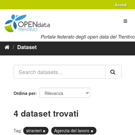
Salta
Accedi
al
contenuto
Toggl
naviga
Portale federato degli open data del Trentino
Dataset
Ordina per
4 dataset trovati
Tag:
stranieri
Agenzia del lavoro