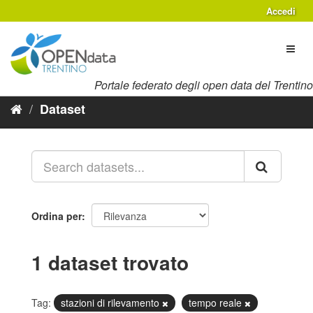
Salta
Accedi
al
contenuto
Toggl
naviga
Portale federato degli open data del Trentino
Dataset
Ordina per
1 dataset trovato
Tag:
stazioni di rilevamento
tempo reale