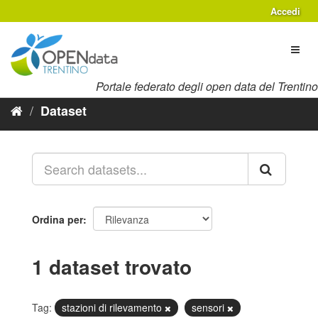
Salta
Accedi
al
contenuto
Toggl
naviga
Portale federato degli open data del Trentino
Dataset
Ordina per
1 dataset trovato
Tag:
stazioni di rilevamento
sensori