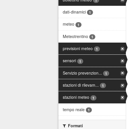
1
dati-dinamici
1
meteo
1
Meteotrentino
1
previsioni meteo
1
sensori
1
Servizio prevenzion...
1
stazioni di rilevam...
1
stazioni meteo
1
tempo reale
1
Formati