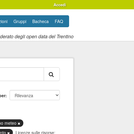
Accedi
ioni
Gruppi
Bacheca
FAQ
ederato degli open data del Trentino
per
ino meteo
ento
Licenze sulle risorse: