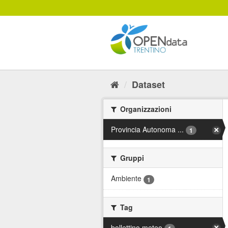
Salta
al
contenuto
Dataset
Organizzazioni
Provincia Autonoma ...
1
Gruppi
Ambiente
1
Tag
bollettino meteo