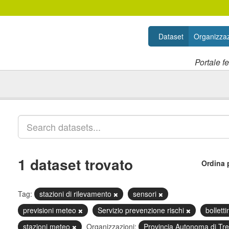
Dataset
Organizzaz
Portale f
1 dataset trovato
Ordina 
Tag:
stazioni di rilevamento
sensori
previsioni meteo
Servizio prevenzione rischi
bollett
stazioni meteo
Organizzazioni:
Provincia Autonoma di Tr