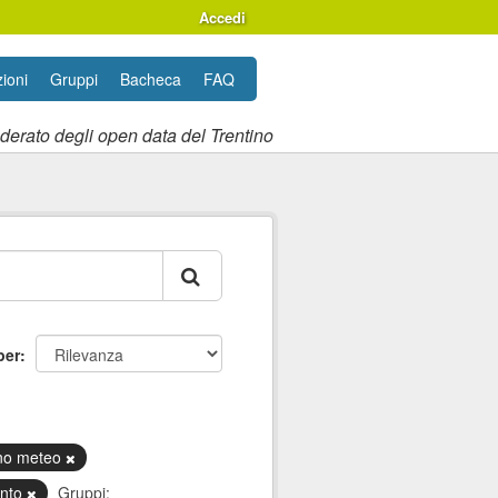
Accedi
ioni
Gruppi
Bacheca
FAQ
ederato degli open data del Trentino
per
ino meteo
ento
Gruppi: