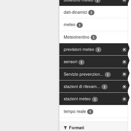
1
dati-dinamici
1
meteo
1
Meteotrentino
1
previsioni meteo
1
sensori
1
Servizio prevenzion...
1
stazioni di rilevam...
1
stazioni meteo
1
tempo reale
1
Formati