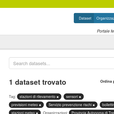
Dataset
Organizzaz
Portale f
1 dataset trovato
Ordina 
Tag:
stazioni di rilevamento
sensori
previsioni meteo
Servizio prevenzione rischi
bollett
stazioni meteo
Organizzazioni:
Provincia Autonoma di Tr