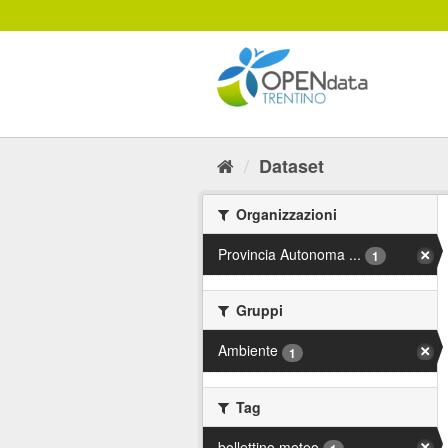
Salta
al
contenuto
Dataset
Organizzazioni
Provincia Autonoma ...
1
Gruppi
Ambiente
1
Tag
bollettino meteo