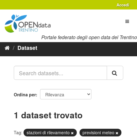
Salta
Accedi
al
contenuto
Toggl
naviga
Portale federato degli open data del Trentino
Dataset
Ordina per
1 dataset trovato
Tag:
stazioni di rilevamento
previsioni meteo