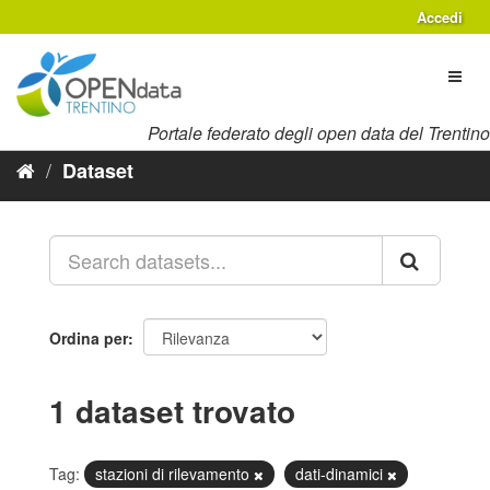
Salta
Accedi
al
contenuto
Toggl
naviga
Portale federato degli open data del Trentino
Dataset
Ordina per
1 dataset trovato
Tag:
stazioni di rilevamento
dati-dinamici