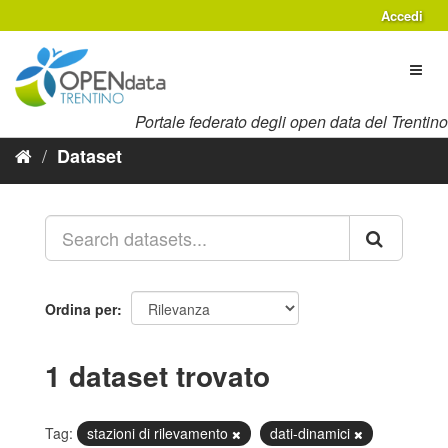
Salta
Accedi
al
contenuto
Toggl
naviga
Portale federato degli open data del Trentino
Dataset
Ordina per
1 dataset trovato
Tag:
stazioni di rilevamento
dati-dinamici