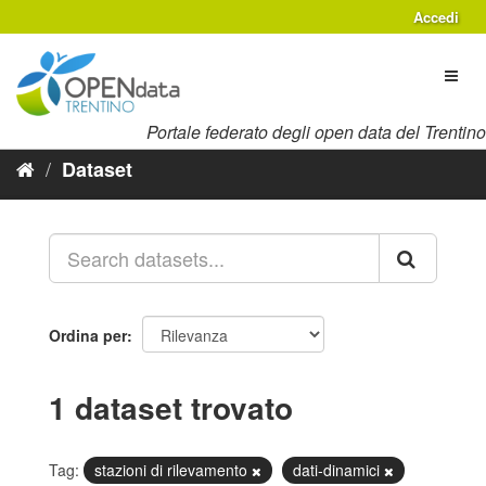
Salta
Accedi
al
contenuto
Toggl
naviga
Portale federato degli open data del Trentino
Dataset
Ordina per
1 dataset trovato
Tag:
stazioni di rilevamento
dati-dinamici