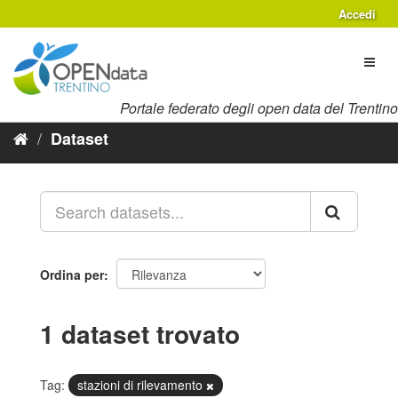
Salta
Accedi
al
contenuto
Toggl
naviga
Portale federato degli open data del Trentino
Dataset
Ordina per
1 dataset trovato
Tag:
stazioni di rilevamento