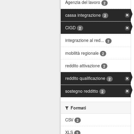
Agenzia del lavoro
2
cassa integrazione
2
CIGD
2
integrazione al red...
2
mobilità regionale
2
reddito attivazione
2
reddito qualificazione
2
sostegno redditto
2
Formati
CSV
2
XLS
2