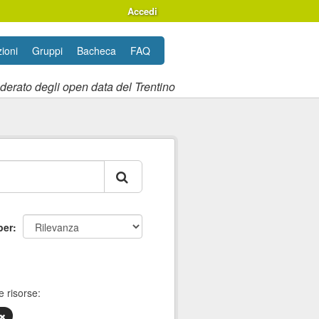
Accedi
ioni
Gruppi
Bacheca
FAQ
ederato degli open data del Trentino
per
e risorse: