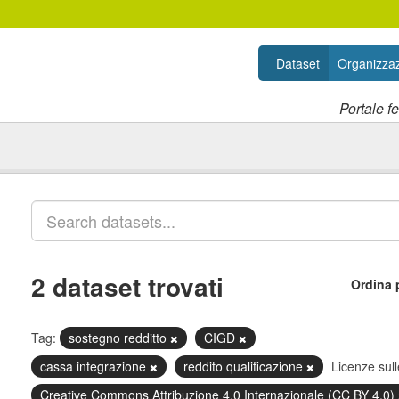
Dataset
Organizzaz
Portale f
2 dataset trovati
Ordina 
Tag:
sostegno redditto
CIGD
cassa integrazione
reddito qualificazione
Licenze sull
Creative Commons Attribuzione 4.0 Internazionale (CC BY 4.0)