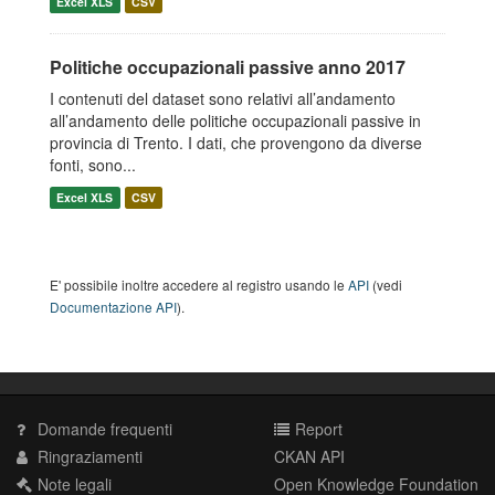
Excel XLS
CSV
Politiche occupazionali passive anno 2017
I contenuti del dataset sono relativi all’andamento
all’andamento delle politiche occupazionali passive in
provincia di Trento. I dati, che provengono da diverse
fonti, sono...
Excel XLS
CSV
E' possibile inoltre accedere al registro usando le
API
(vedi
Documentazione API
).
Domande frequenti
Report
Ringraziamenti
CKAN API
Note legali
Open Knowledge Foundation