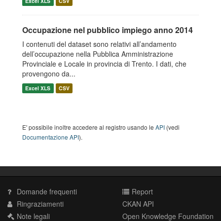
Excel XLS
CSV
Occupazione nel pubblico impiego anno 2014
I contenuti del dataset sono relativi all’andamento
dell’occupazione nella Pubblica Amministrazione
Provinciale e Locale in provincia di Trento. I dati, che
provengono da...
Excel XLS
CSV
E' possibile inoltre accedere al registro usando le
API
(vedi
Documentazione API
).
Domande frequenti
Report
Ringraziamenti
CKAN API
Note legali
Open Knowledge Foundation