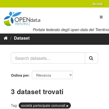
Salta
Accedi
al
contenuto
Toggl
naviga
Portale federato degli open data del Trentino
Dataset
Ordina per
3 dataset trovati
Tag:
società partecipate comunali