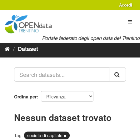
Salta
Accedi
al
contenuto
Toggl
naviga
Portale federato degli open data del Trentino
Dataset
Ordina per
Nessun dataset trovato
Tag:
società di capitale