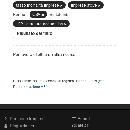
tasso mortalità imprese
imprese attive
Formati:
CSV
Sottotemi:
1621 struttura economica
Risultato del filtro
Per favore effettua un'altra ricerca.
E' possibile inoltre accedere al registro usando le
API
(vedi
Documentazione API
).
Domande frequenti
Report
Ringraziamenti
CKAN API