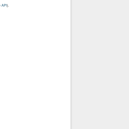
 API
).