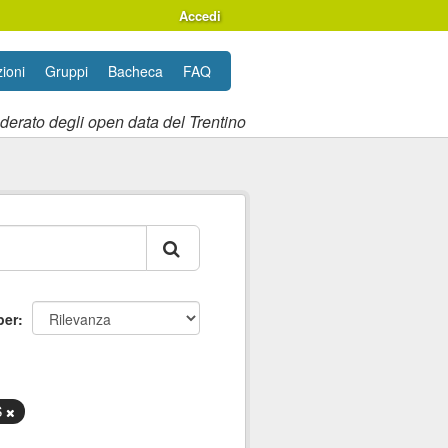
Accedi
ioni
Gruppi
Bacheca
FAQ
ederato degli open data del Trentino
per
S