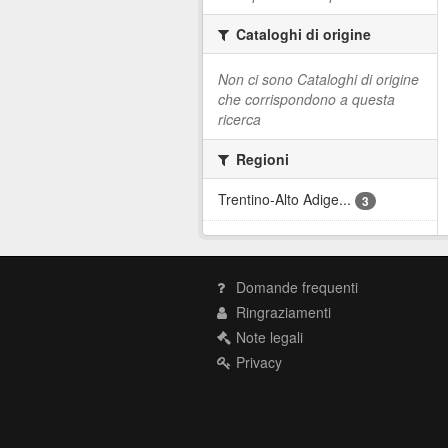
Cataloghi di origine
Non ci sono Cataloghi di origine
che corrispondono a questa
ricerca
Regioni
Trentino-Alto Adige...
3
Domande frequenti
Ringraziamenti
Note legali
Privacy