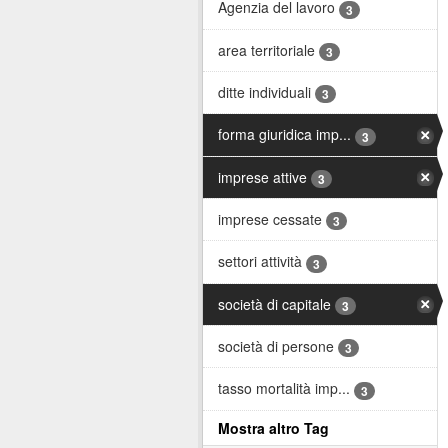
Agenzia del lavoro
3
area territoriale
3
ditte individuali
3
forma giuridica imp...
3
imprese attive
3
imprese cessate
3
settori attività
3
società di capitale
3
società di persone
3
tasso mortalità imp...
3
Mostra altro Tag