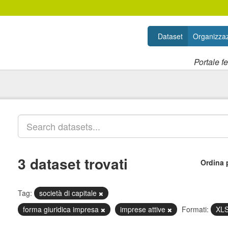
Dataset
Organizzaz
Portale f
3 dataset trovati
Ordina 
Tag:
società di capitale
forma giuridica impresa
imprese attive
Formati:
XL