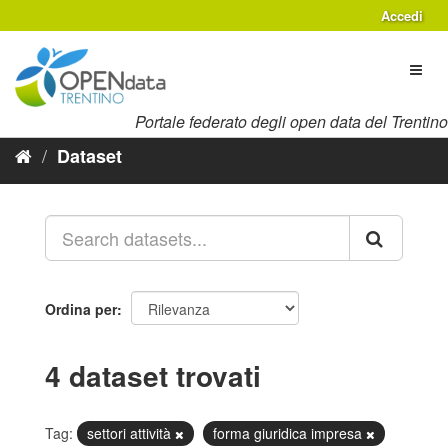
Salta
Accedi
al
contenuto
Toggl
naviga
Portale federato degli open data del Trentino
Dataset
Ordina per
4 dataset trovati
Tag:
settori attività
forma giuridica impresa