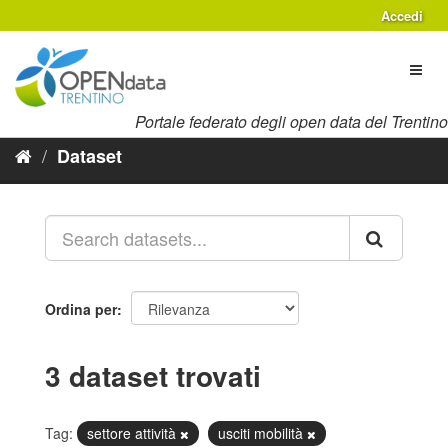
Salta
Accedi
al
contenuto
Toggl
naviga
Portale federato degli open data del Trentino
Dataset
Ordina per
3 dataset trovati
Tag:
settore attività
usciti mobilità