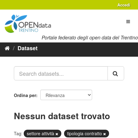
Salta
Accedi
al
contenuto
Toggl
naviga
Portale federato degli open data del Trentino
Dataset
Ordina per
Nessun dataset trovato
Tag:
settore attività
tipologia contratto