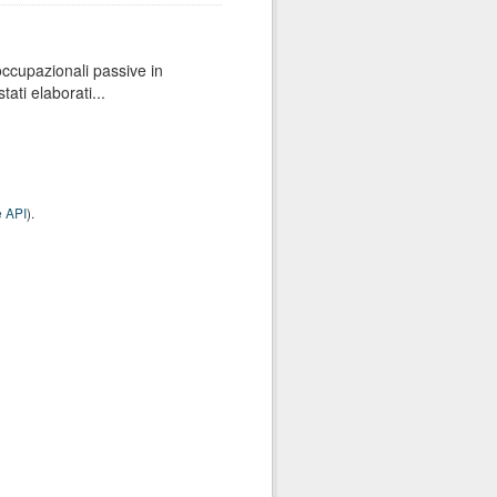
 occupazionali passive in
ati elaborati...
 API
).