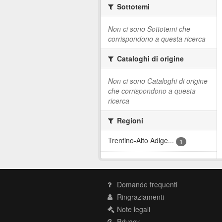
Sottotemi
Non ci sono Sottotemi che
corrispondono a questa ricerca
Cataloghi di origine
Non ci sono Cataloghi di origine
che corrispondono a questa
ricerca
Regioni
Trentino-Alto Adige...
1
Domande frequenti
Ringraziamenti
Note legali
Privacy