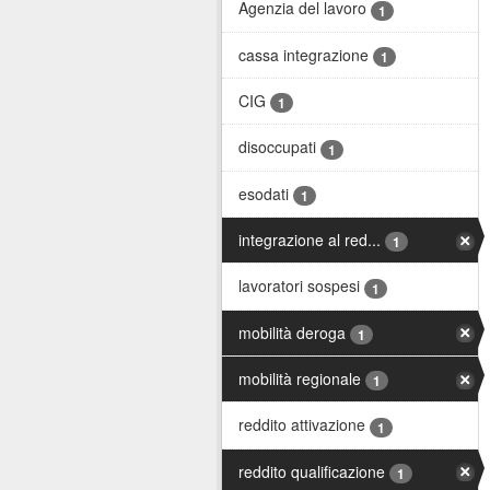
Agenzia del lavoro
1
cassa integrazione
1
CIG
1
disoccupati
1
esodati
1
integrazione al red...
1
lavoratori sospesi
1
mobilità deroga
1
mobilità regionale
1
reddito attivazione
1
reddito qualificazione
1