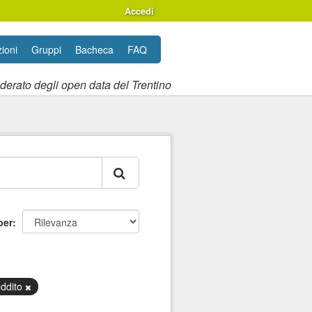
Accedi
ioni
Gruppi
Bacheca
FAQ
ederato degli open data del Trentino
per
eddito