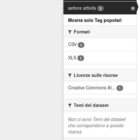
settore attività
1
Mostra solo Tag popolari
Formati
CSV
1
XLS
1
Licenze sulle risorse
Creative Commons At...
1
Temi del dataset
Non ci sono Temi del dataset
che corrispondono a questa
ricerca