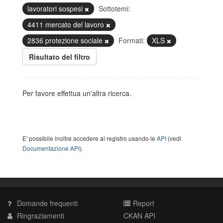
lavoratori sospesi
Sottotemi:
4411 mercato del lavoro
2836 protezione sociale
Formati:
XLS
Risultato del filtro
Per favore effettua un'altra ricerca.
E' possibile inoltre accedere al registro usando le
API
(vedi
Documentazione API
).
Domande frequenti
Report
Ringraziamenti
CKAN API