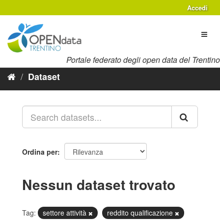
Salta
Accedi
al
contenuto
Toggl
naviga
Portale federato degli open data del Trentino
Dataset
Ordina per
Nessun dataset trovato
Tag:
settore attività
reddito qualificazione