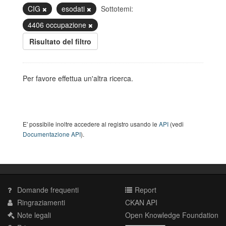
CIG
esodati
Sottotemi:
4406 occupazione
Risultato del filtro
Per favore effettua un'altra ricerca.
E' possibile inoltre accedere al registro usando le
API
(vedi
Documentazione API
).
Domande frequenti
Report
Ringraziamenti
CKAN API
Note legali
Open Knowledge Foundation