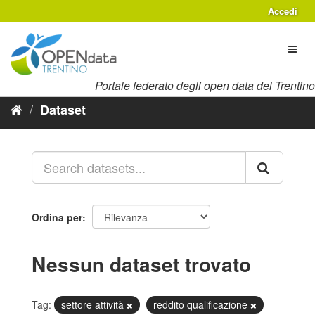
Salta
Accedi
al
contenuto
Toggl
naviga
Portale federato degli open data del Trentino
Dataset
Ordina per
Nessun dataset trovato
Tag:
settore attività
reddito qualificazione