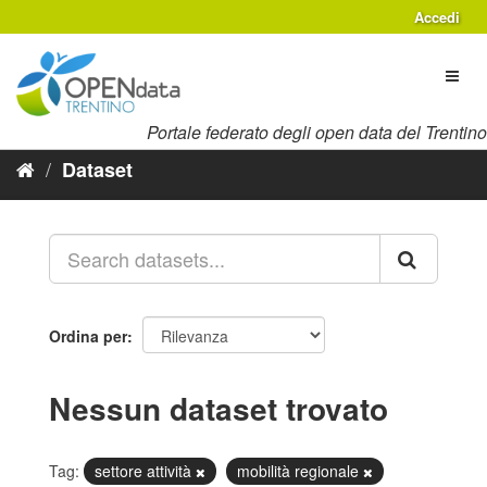
Salta
Accedi
al
contenuto
Toggl
naviga
Portale federato degli open data del Trentino
Dataset
Ordina per
Nessun dataset trovato
Tag:
settore attività
mobilità regionale