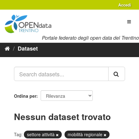
Salta
Accedi
al
contenuto
Toggl
naviga
Portale federato degli open data del Trentino
Dataset
Ordina per
Nessun dataset trovato
Tag:
settore attività
mobilità regionale