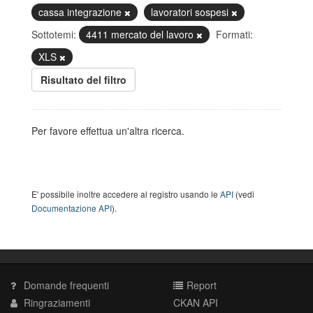
cassa integrazione
lavoratori sospesi
Sottotemi:
4411 mercato del lavoro
Formati:
XLS
Risultato del filtro
Per favore effettua un'altra ricerca.
E' possibile inoltre accedere al registro usando le
API
(vedi
Documentazione API
).
Domande frequenti
Report
Ringraziamenti
CKAN API