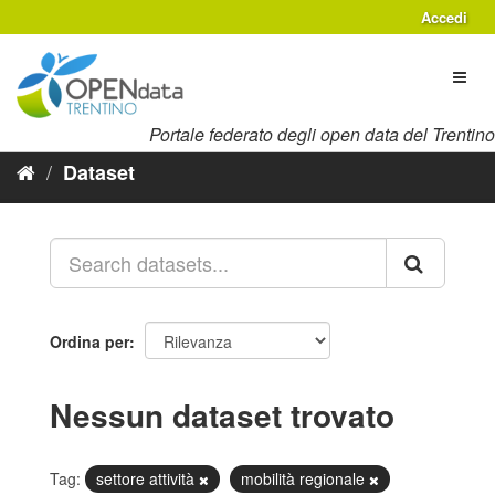
Salta
Accedi
al
contenuto
Toggl
naviga
Portale federato degli open data del Trentino
Dataset
Ordina per
Nessun dataset trovato
Tag:
settore attività
mobilità regionale