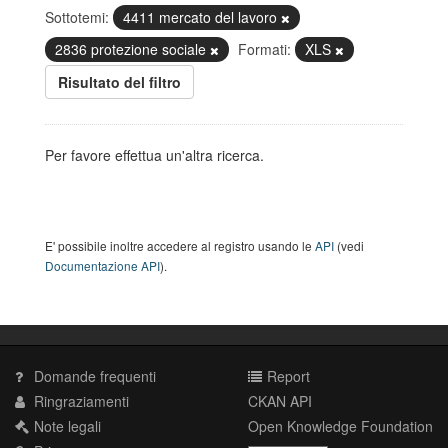
Sottotemi:
4411 mercato del lavoro
2836 protezione sociale
Formati:
XLS
Risultato del filtro
Per favore effettua un'altra ricerca.
E' possibile inoltre accedere al registro usando le
API
(vedi
Documentazione API
).
Domande frequenti
Report
Ringraziamenti
CKAN API
Note legali
Open Knowledge Foundation