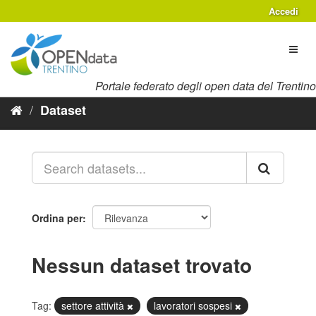
Salta
Accedi
al
contenuto
Toggl
naviga
Portale federato degli open data del Trentino
Dataset
Ordina per
Nessun dataset trovato
Tag:
settore attività
lavoratori sospesi