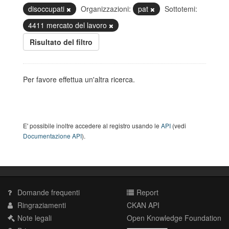
disoccupati
Organizzazioni:
pat
Sottotemi:
4411 mercato del lavoro
Risultato del filtro
Per favore effettua un'altra ricerca.
E' possibile inoltre accedere al registro usando le
API
(vedi
Documentazione API
).
Domande frequenti
Report
Ringraziamenti
CKAN API
Note legali
Open Knowledge Foundation