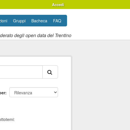
Accedi
ioni
Gruppi
Bacheca
FAQ
ederato degli open data del Trentino
per
ttotemi: