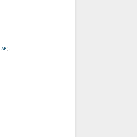
 API
).