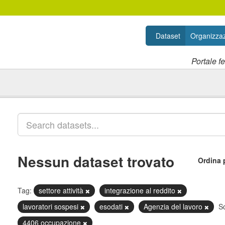
Dataset
Organizzaz
Portale f
Nessun dataset trovato
Ordina 
Tag:
settore attività
integrazione al reddito
lavoratori sospesi
esodati
Agenzia del lavoro
So
4406 occupazione