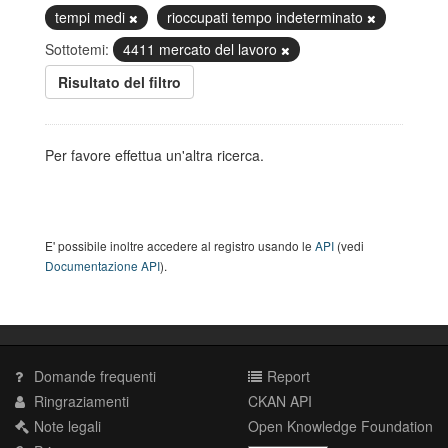
tempi medi
rioccupati tempo indeterminato
Sottotemi:
4411 mercato del lavoro
Risultato del filtro
Per favore effettua un'altra ricerca.
E' possibile inoltre accedere al registro usando le
API
(vedi
Documentazione API
).
Domande frequenti
Report
Ringraziamenti
CKAN API
Note legali
Open Knowledge Foundation