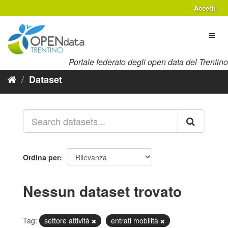
Salta
Accedi
al
contenuto
Toggl
naviga
Portale federato degli open data del Trentino
Dataset
Ordina per
Nessun dataset trovato
Tag:
settore attività
entrati mobilità