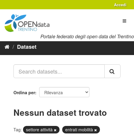
Salta
Accedi
al
contenuto
Toggl
naviga
Portale federato degli open data del Trentino
Dataset
Ordina per
Nessun dataset trovato
Tag:
settore attività
entrati mobilità