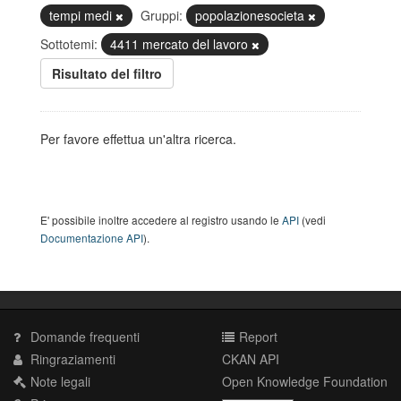
tempi medi
Gruppi:
popolazionesocieta
Sottotemi:
4411 mercato del lavoro
Risultato del filtro
Per favore effettua un'altra ricerca.
E' possibile inoltre accedere al registro usando le
API
(vedi
Documentazione API
).
Domande frequenti
Report
Ringraziamenti
CKAN API
Note legali
Open Knowledge Foundation